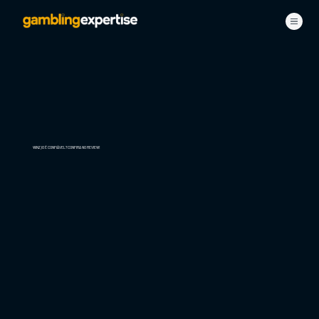
WINZ.IO É CONFIÁVEL? CONFIRA NO REVIEW!