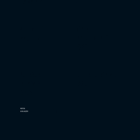
2020
Dama N.V
App Mobile
Mínimo de
investimento
Não tem
R$20
Acessos
Depósito Mínimo
Mensais
R$20
375K
NOSSA
7.9
AVALIAÇÃO