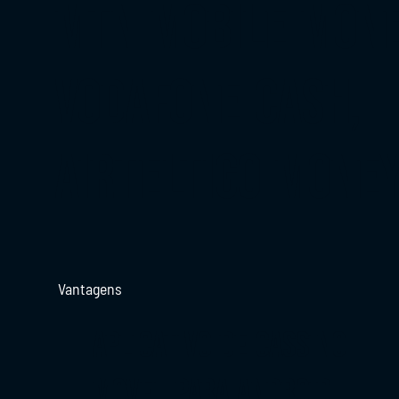
MTN Mobile Mone
Vodafone Cash,
AirtelTigo Mone
Vantagens
Aplicativo de cassino
móvel para Android