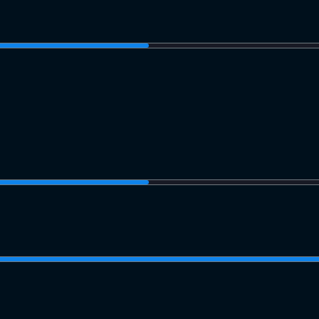
Mensais
Mí
R$
400K
NOSSA
6.
AVALIAÇÃO
1