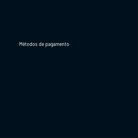
Métodos de pagamento
Como
receber
(sacar)