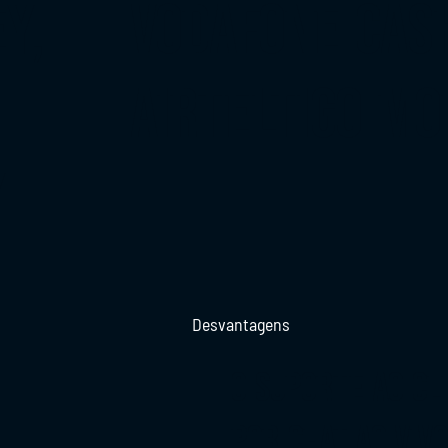
Vodafone Cas
y,
AirtelTigo Mo
y
Desvantagens
O suporte ao cl
por chat ao viv