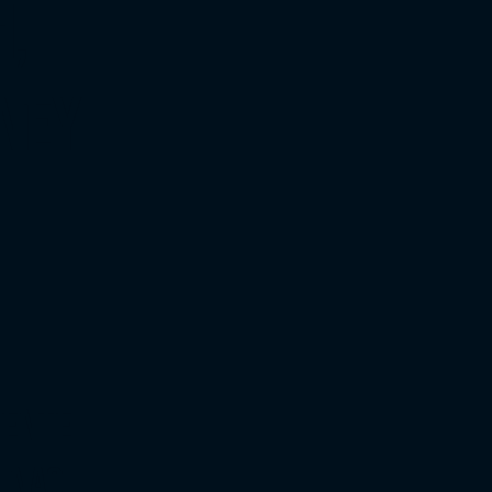
h,
ney
iente
o não