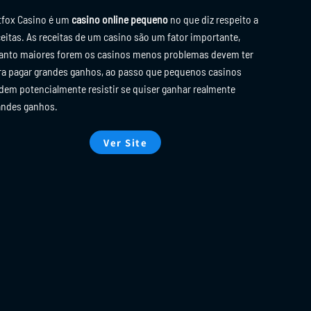
tfox Casino é um
casino online pequeno
no que diz respeito a
ceitas. As receitas de um casino são um fator importante,
anto maiores forem os casinos menos problemas devem ter
ra pagar grandes ganhos, ao passo que pequenos casinos
dem potencialmente resistir se quiser ganhar realmente
andes ganhos.
Ver Site