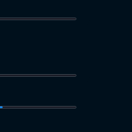
nimo
4
10
4
7