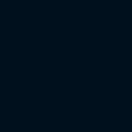
ndação
21