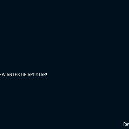
IEW ANTES DE APOSTAR!
Re