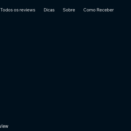
Todos os reviews
Dicas
Sobre
Como Receber
view