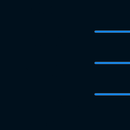
MOBILE
BÔNUS
SUPORTE
DEPÓSITO
/SAQUE