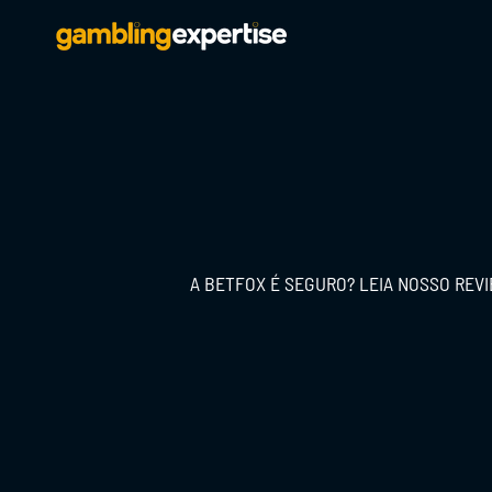
A BETFOX É SEGURO? LEIA NOSSO REV