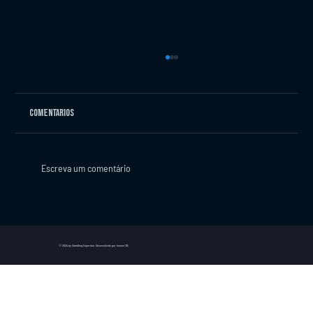
Comentários
Escreva um comentário
Ferramentas globais de análise de apostas
© 2024 by Gambling Expertise.
Desenvolvido por Innove CB.