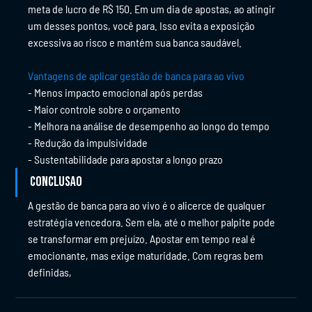
meta de lucro de R$ 150. Em um dia de apostas, ao atingir 
um desses pontos, você para. Isso evita a exposição 
excessiva ao risco e mantém sua banca saudável.
Vantagens de aplicar gestão de banca para ao vivo
- Menos impacto emocional após perdas
- Maior controle sobre o orçamento
- Melhora na análise de desempenho ao longo do tempo
- Redução da impulsividade
- Sustentabilidade para apostar a longo prazo
Conclusão
A gestão de banca para ao vivo é o alicerce de qualquer 
estratégia vencedora. Sem ela, até o melhor palpite pode 
se transformar em prejuízo. Apostar em tempo real é 
emocionante, mas exige maturidade. Com regras bem 
definidas,