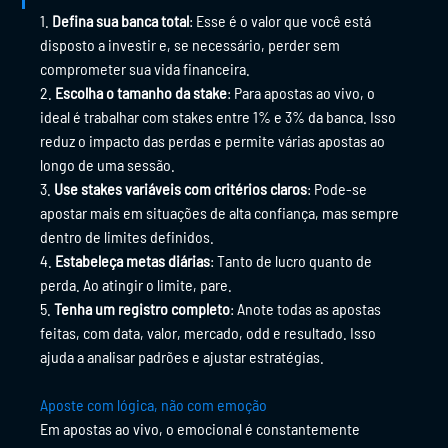
1. 
Defina sua banca total
: Esse é o valor que você está 
disposto a investir e, se necessário, perder sem 
comprometer sua vida financeira.
2. 
Escolha o tamanho da stake
: Para apostas ao vivo, o 
ideal é trabalhar com stakes entre 1% e 3% da banca. Isso 
reduz o impacto das perdas e permite várias apostas ao 
longo de uma sessão.
3. 
Use stakes variáveis com critérios claros
: Pode-se 
apostar mais em situações de alta confiança, mas sempre 
dentro de limites definidos.
4. 
Estabeleça metas diárias
: Tanto de lucro quanto de 
perda. Ao atingir o limite, pare.
5. 
Tenha um registro completo
: Anote todas as apostas 
feitas, com data, valor, mercado, odd e resultado. Isso 
ajuda a analisar padrões e ajustar estratégias.
Aposte com lógica, não com emoção
Em apostas ao vivo, o emocional é constantemente 