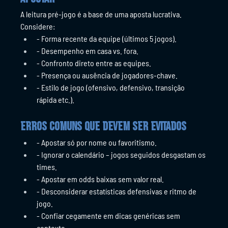
A leitura pré-jogo é a base de uma aposta lucrativa. 
Considere:
- Forma recente da equipe (últimos 5 jogos).
- Desempenho em casa vs. fora.
- Confronto direto entre as equipes.
- Presença ou ausência de jogadores-chave.
- Estilo de jogo (ofensivo, defensivo, transição 
rápida etc.).
Erros Comuns Que Devem Ser Evitados
- Apostar só por nome ou favoritismo.
- Ignorar o calendário – jogos seguidos desgastam os 
times.
- Apostar em odds baixas sem valor real.
- Desconsiderar estatísticas defensivas e ritmo de 
jogo.
- Confiar cegamente em dicas genéricas sem 
contexto.