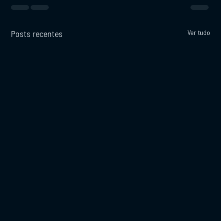
Posts recentes
Ver tudo