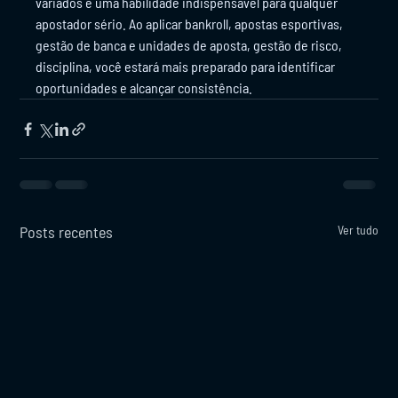
variados é uma habilidade indispensável para qualquer 
apostador sério. Ao aplicar bankroll, apostas esportivas, 
gestão de banca e unidades de aposta, gestão de risco, 
disciplina, você estará mais preparado para identificar 
oportunidades e alcançar consistência.
Posts recentes
Ver tudo