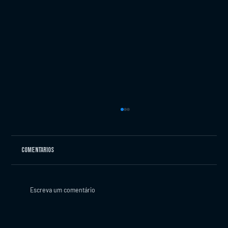
Comentários
Escreva um comentário
Ferramentas globais de análise de apostas