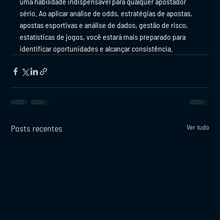
uma habilidade indispensável para qualquer apostador 
sério. Ao aplicar análise de odds, estratégias de apostas, 
apostas esportivas e análise de dados, gestão de risco, 
estatísticas de jogos, você estará mais preparado para 
identificar oportunidades e alcançar consistência.
Posts recentes
Ver tudo