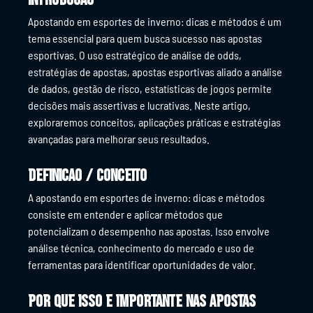
Introdução
Apostando em esportes de inverno: dicas e métodos é um 
tema essencial para quem busca sucesso nas apostas 
esportivas. O uso estratégico de análise de odds, 
estratégias de apostas, apostas esportivas aliado a análise 
de dados, gestão de risco, estatísticas de jogos permite 
decisões mais assertivas e lucrativas. Neste artigo, 
exploraremos conceitos, aplicações práticas e estratégias 
avançadas para melhorar seus resultados.
Definição / Conceito
A apostando em esportes de inverno: dicas e métodos 
consiste em entender e aplicar métodos que 
potencializam o desempenho nas apostas. Isso envolve 
análise técnica, conhecimento do mercado e uso de 
ferramentas para identificar oportunidades de valor.
Por que isso é importante nas apostas 