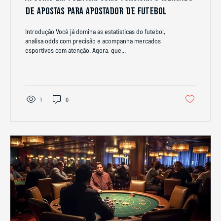
de Apostas para Apostador de Futebol
Introdução Você já domina as estatísticas do futebol,
analisa odds com precisão e acompanha mercados
esportivos com atenção. Agora, que...
1
0