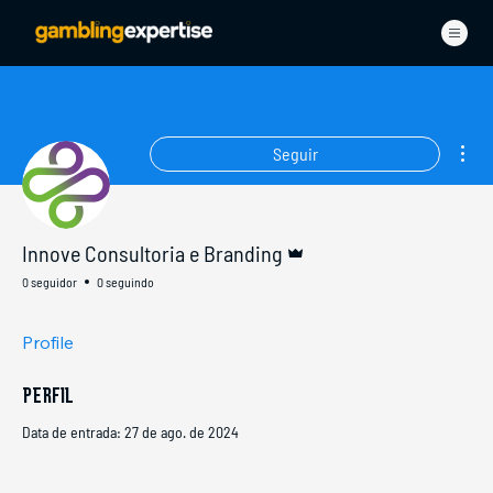
Mai
Seguir
Administrador
Innove Consultoria e Branding
0 seguidor
0 seguindo
Profile
Perfil
Data de entrada: 27 de ago. de 2024